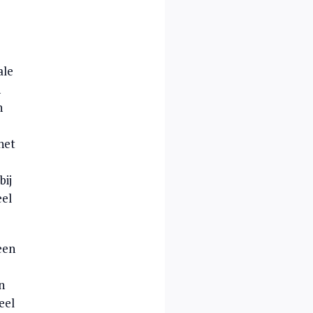
ale
n
n
het
bij
eel
een
n
eel