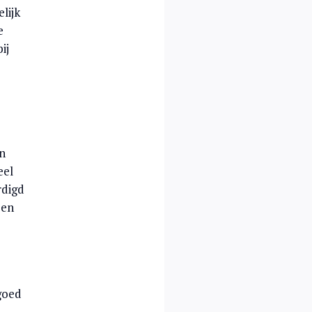
lijk
e
ij
en
eel
rdigd
een
goed