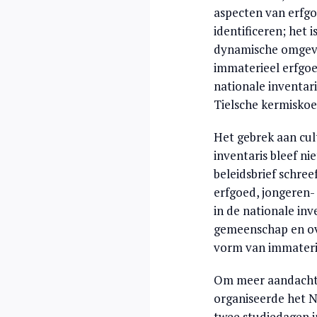
aspecten van erfgoe
identificeren; het 
dynamische omgevin
immaterieel erfgoe
nationale inventari
Tielsche kermiskoe
Het gebrek aan cult
inventaris bleef n
beleidsbrief schre
erfgoed, jongeren
in de nationale inv
gemeenschap en ov
vorm van immateri
Om meer aandacht 
organiseerde het 
twee studiedagen i