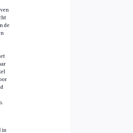
jven
cht
an de
en
het
aar
kel
oor
nd
p.
 in