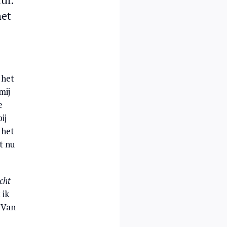
ur.
het
 het
mij
e
ij
 het
t nu
cht
 ik
 Van