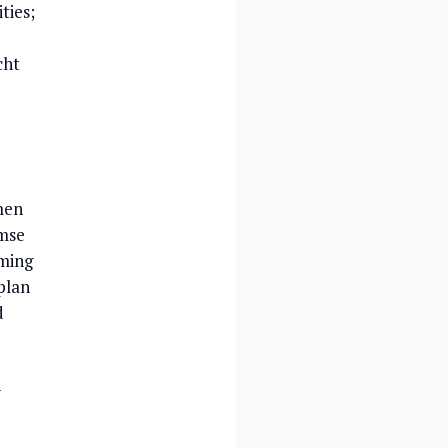
ties;
cht
men
amse
rming
plan
d
n