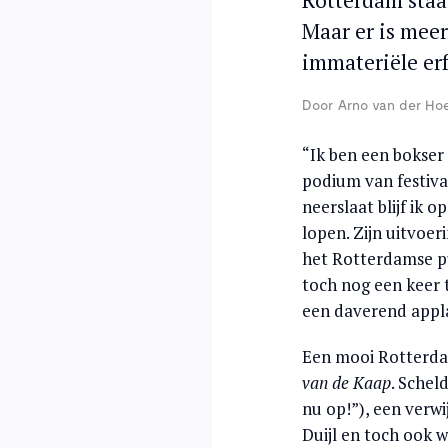
Rotterdam staa
Maar er is mee
immateriële er
Door
Arno van der Ho
“Ik ben een bokser 
podium van festiv
neerslaat blijf ik 
lopen. Zijn uitvoe
het Rotterdamse pub
toch nog een keer t
een daverend appl
Een mooi Rotterda
van de Kaap
. Schel
nu op!”), een verw
Duijl en toch ook 