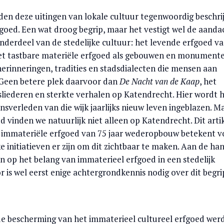
en deze uitingen van lokale cultuur tegenwoordig beschri
fgoed. Een wat droog begrip, maar het vestigt wel de aanda
onderdeel van de stedelijke cultuur: het levende erfgoed v
het tastbare materiële erfgoed als gebouwen en monument
herinneringen, tradities en stadsdialecten die mensen aan
 Geen betere plek daarvoor dan
De Nacht van de Kaap
, het
nsliederen en sterkte verhalen op Katendrecht. Hier wordt 
verleden van die wijk jaarlijks nieuw leven ingeblazen. M
 vinden we natuurlijk niet alleen op Katendrecht. Dit arti
 immateriële erfgoed van 75 jaar wederopbouw betekent v
 initiatieven er zijn om dit zichtbaar te maken. Aan de ha
an op het belang van immaterieel erfgoed in een stedelijk
 is wel eerst enige achtergrondkennis nodig over dit begri
e bescherming van het immaterieel cultureel erfgoed werd