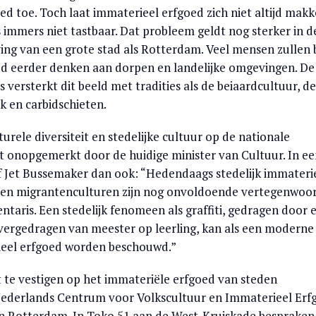
d toe. Toch laat immaterieel erfgoed zich niet altijd makke
is immers niet tastbaar. Dat probleem geldt nog sterker in d
g van een grote stad als Rotterdam. Veel mensen zullen b
d eerder denken aan dorpen en landelijke omgevingen. De
s versterkt dit beeld met tradities als de beiaardcultuur, de
k en carbidschieten.
urele diversiteit en stedelijke cultuur op de nationale
iet onopgemerkt door de huidige minister van Cultuur. In e
ef Jet Bussemaker dan ook: “Hedendaags stedelijk immateri
- en migrantenculturen zijn nog onvoldoende vertegenwoo
entaris. Een stedelijk fenomeen als graffiti, gedragen door 
ergedragen van meester op leerling, kan als een moderne
eel erfgoed worden beschouwd.”
te vestigen op het immateriële erfgoed van steden
Nederlands Centrum voor Volkscultuur en Immaterieel Erf
n Rotterdam. In Toko 51 aan de West-Kruiskade bespraken