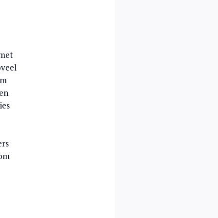
 met
oveel
om
pen
ies
ers
 om