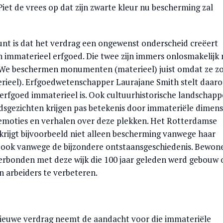
iet de vrees op dat zijn zwarte kleur nu bescherming zal
unt is dat het verdrag een ongewenst onderscheid creëert
n immaterieel erfgoed. Die twee zijn immers onlosmakelijk
 We beschermen monumenten (materieel) juist omdat ze z
rieel). Erfgoedwetenschapper Laurajane Smith stelt daar
t erfgoed immaterieel is. Ook cultuurhistorische landschap
sgezichten krijgen pas betekenis door immateriële dimens
 emoties en verhalen over deze plekken. Het Rotterdamse
krijgt bijvoorbeeld niet alleen bescherming vanwege haar
 ook vanwege de bijzondere ontstaansgeschiedenis. Bewon
verbonden met deze wijk die 100 jaar geleden werd gebouw
n arbeiders te verbeteren.
nieuwe verdrag neemt de aandacht voor die immateriële