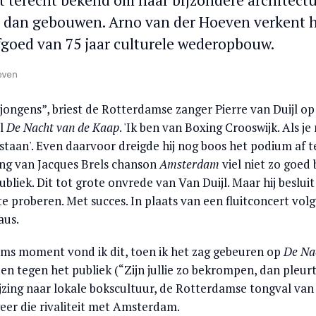
t terecht bekend om haar bijzondere architectu
r dan gebouwen. Arno van der Hoeven verkent 
fgoed van 75 jaar culturele wederopbouw.
even
jongens”, briest de Rotterdamse zanger Pierre van Duijl op
al
De Nacht van de Kaap
. 'Ik ben van Boxing Crooswijk. Als je 
opstaan'. Even daarvoor dreigde hij nog boos het podium af t
ring van Jacques Brels chanson
Amsterdam
viel niet zo goed b
liek. Dit tot grote onvrede van Van Duijl. Maar hij besluit
e proberen. Met succes. In plaats van een fluitconcert volg
aus.
ms moment vond ik dit, toen ik het zag gebeuren op
De Na
den tegen het publiek (“Zijn jullie zo bekrompen, dan pleurt
ijzing naar lokale bokscultuur, de Rotterdamse tongval van
weer die rivaliteit met Amsterdam.