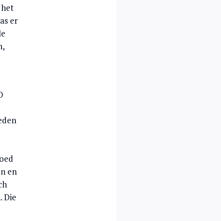
 het
as er
le
n,
O
heden
goed
en en
ch
. Die