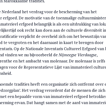
n Marokkaanse tradities.
de Nederland het verdrag voor de bescherming van het
r erfgoed. De motivatie van de toenmalige cultuurminister
materieel erfgoed belangrijk is als een uitdrukking van lok
elijkertijd ook recht kan doen aan de culturele diversiteit i
atificatie verplicht de overheid zich om het bewustzijn va
d te vergroten en het daarnaast in kaart te brengen door
entaris. Op de Nationale Inventaris Cultureel Erfgoed van 
nd vinden we nu bijvoorbeeld de
Nijmeegse Vierdaagse
,
Drenthe en het ambacht van molenaar. De molenaar is zelfs 
en voor de Representatieve Lijst van immaterieel cultur
nsheid.
enoemde tradities heeft een organisatie zich ontfermt over 
zorgplan’. Het verdrag verordent dat de mensen die zich
met een bepaalde vorm van immaterieel erfgoed betrokke
herming ervan. Dat hangt samen met de aard van immateri