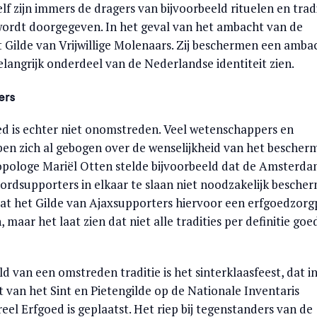
f zijn immers de dragers van bijvoorbeeld rituelen en tradi
 wordt doorgegeven. In het geval van het ambacht van de
t Gilde van Vrijwillige Molenaars. Zij beschermen een amba
elangrijk onderdeel van de Nederlandse identiteit zien.
ers
d is echter niet onomstreden. Veel wetenschappers en
en zich al gebogen over de wenselijkheid van het bescher
ropologe Mariël Otten stelde bijvoorbeeld dat de Amsterd
ordsupporters in elkaar te slaan niet noodzakelijk besche
dat het Gilde van Ajaxsupporters hiervoor een erfgoedzorg
n, maar het laat zien dat niet alle tradities per definitie goe
 van een omstreden traditie is het sinterklaasfeest, dat i
 van het Sint en Pietengilde op de Nationale Inventaris
el Erfgoed is geplaatst. Het riep bij tegenstanders van de