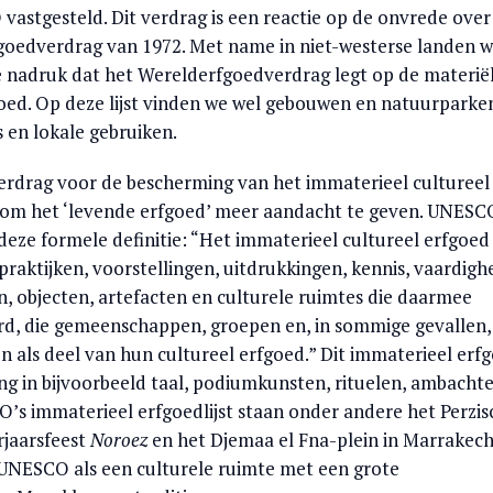
astgesteld. Dit verdrag is een reactie op de onvrede over
oedverdrag van 1972. Met name in niet-westerse landen w
ke nadruk dat het Werelderfgoedverdrag legt op de materië
oed. Op deze lijst vinden we wel gebouwen en natuurparke
s en lokale gebruiken.
erdrag voor de bescherming van het immaterieel cultureel
k om het ‘levende erfgoed’ meer aandacht te geven. UNESC
deze formele definitie: “Het immaterieel cultureel erfgoed
praktijken, voorstellingen, uitdrukkingen, kennis, vaardig
n, objecten, artefacten en culturele ruimtes die daarmee
d, die gemeenschappen, groepen en, in sommige gevallen,
n als deel van hun cultureel erfgoed.” Dit immaterieel erf
ng in bijvoorbeeld taal, podiumkunsten, rituelen, ambacht
’s immaterieel erfgoedlijst staan onder andere het Perzis
rjaarsfeest
Noroez
en het Djemaa el Fna-plein in Marrakech
UNESCO als een culturele ruimte met een grote