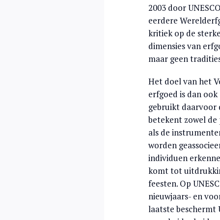
2003 door UNESCO v
eerdere Werelderfg
kritiek op de ster
dimensies van erfg
maar geen traditie
Het doel van het V
erfgoed is dan oo
gebruikt daarvoor 
betekent zowel de 
als de instrumente
worden geassocieer
individuen erkenne
komt tot uitdrukki
feesten. Op UNESCO
nieuwjaars- en voo
laatste beschermt 