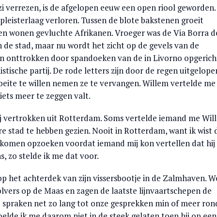
zi verrezen, is de afgelopen eeuw een open riool geworden.
pleisterlaag verloren. Tussen de blote bakstenen groeit
zen wonen gevluchte Afrikanen. Vroeger was de Via Borra d
n de stad, maar nu wordt het zicht op de gevels van de
n onttrokken door spandoeken van de in Livorno opgerich
tische partij. De rode letters zijn door de regen uitgelope
oeite te willen nemen ze te vervangen. Willem vertelde me
iets meer te zeggen valt.
 hij vertrokken uit Rotterdam. Soms vertelde iemand me Wil
e stad te hebben gezien. Nooit in Rotterdam, want ik wist 
 komen opzoeken voordat iemand mij kon vertellen dat hij 
s, zo stelde ik me dat voor.
p het achterdek van zijn vissersbootje in de Zalmhaven. W
lvers op de Maas en zagen de laatste lijnvaartschepen de
 spraken net zo lang tot onze gesprekken min of meer ron
oelde ik me daarom niet in de steek gelaten toen hij op een