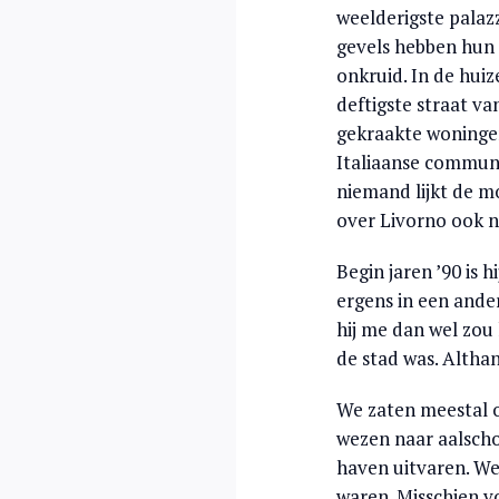
weelderigste palaz
gevels hebben hun 
onkruid. In de hui
deftigste straat va
gekraakte woninge
Italiaanse communis
niemand lijkt de m
over Livorno ook n
Begin jaren ’90 is
ergens in een ander
hij me dan wel zou
de stad was. Althan
We zaten meestal o
wezen naar aalscho
haven uitvaren. We
waren. Misschien v