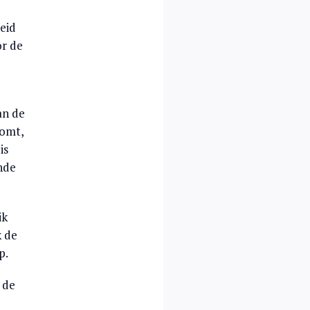
eid
or de
an de
komt,
is
nde
ik
k de
p.
 de