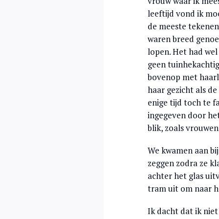
vrouw waar ik mees
leeftijd vond ik mo
de meeste tekenen 
waren breed genoeg
lopen. Het had wel 
geen tuinhekachtig
bovenop met haarlak
haar gezicht als de
enige tijd toch te f
ingegeven door het
blik, zoals vrouwen
We kwamen aan bij 
zeggen zodra ze kla
achter het glas ui
tram uit om naar h
Ik dacht dat ik nie