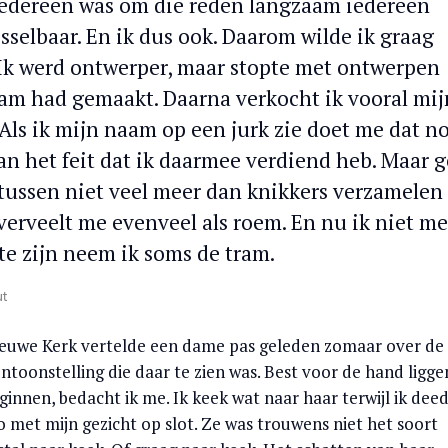
Iedereen was om die reden langzaam iedereen
selbaar. En ik dus ook. Daarom wilde ik graag
. Ik werd ontwerper, maar stopte met ontwerpen
aam had gemaakt. Daarna verkocht ik vooral mij
Als ik mijn naam op een jurk zie doet me dat n
an het feit dat ik daarmee verdiend heb. Maar g
ntussen niet veel meer dan knikkers verzamelen
erveelt me evenveel als roem. En nu ik niet me
te zijn neem ik soms de tram.
ut
 Nieuwe Kerk vertelde een dame pas geleden zomaar over de
toonstelling die daar te zien was. Best voor de hand ligg
innen, bedacht ik me. Ik keek wat naar haar terwijl ik dee
 zo met mijn gezicht op slot. Ze was trouwens niet het soort