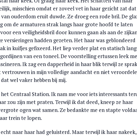
tal naar keek. Of graag naar keek. Het schatten van haar
eilijk, misschien omdat er zoveel vet in haar gezicht zat dat
van ouderdom eruit duwde. Ze droeg een rode bril. De gla
 om de armaturen strak langs haar grote hoofd te laten
voor een veiligheidsbril door kunnen gaan als aan de zijka
e versieringen hadden gezeten. Het haar was geblondeerd
 in kuifjes gefixeerd. Het liep verder plat en statisch lang
 gordijnen van een toneel. De voorstelling ertussen leek m
ascineren. Ik zag een dapperheid in haar blik terwijl ze sprak
 vertrouwen in mijn volledige aandacht en niet veroordel
 dat wel vaker hebben bij mij.
het Centraal Station. Ik nam me voor iets interessants ter
ar zou zijn met praten. Terwijl ik dat deed, kneep ze haar
tvergrote ogen wat samen. Ze bedankte me en stapte volda
aar trein te lopen.
t echt naar haar had geluisterd. Maar terwijl ik haar nakeek,