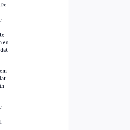
 De
e
te
n en
 dat
lem
dat
in
e
d