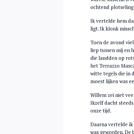
ochtend plotselin
Ik vertelde hem da
ligt. Ik klonk miss
Toen de avond viel
liep tussen mij en
die landden op rot
het Terrazzo Masca
witte tegels die i
moest lijken was e
Willem zei niet ve
Ikzelf dacht steed
onze tijd.
Daarna vertelde i
was geworden. De b