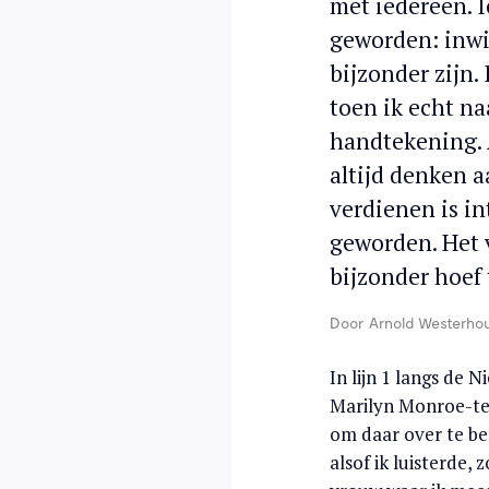
met iedereen. 
geworden: inwis
bijzonder zijn
toen ik echt n
handtekening. 
altijd denken a
verdienen is i
geworden. Het v
bijzonder hoef 
Door
Arnold Westerho
In lijn 1 langs de
Marilyn Monroe-ten
om daar over te beg
alsof ik luisterde,