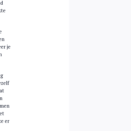
ed
kte
e
en
er je
n
og
ezelf
at
en
oemen
et
ze er