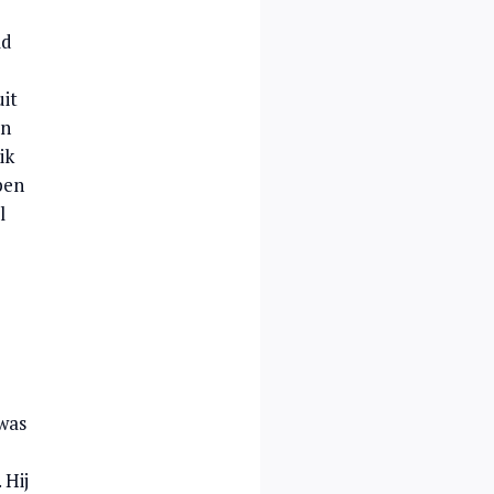
ld
uit
an
ik
pen
l
 was
 Hij