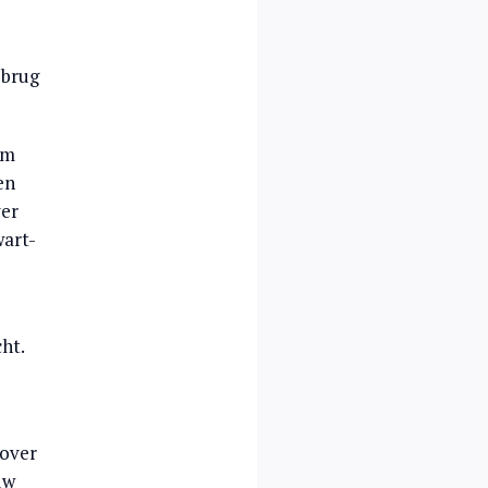
 brug
em
en
ver
wart-
ht.
rover
uw