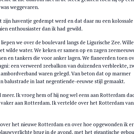
g was weggevaren.
t zijn haventje gedempt werd en dat daar nu een kolossale
chien enthousiaster dan ik had gewild.
 liepen we over de boulevard langs de Ligurische Zee. Will
 het wilde water. We keken er samen op en zagen zeemeeuw
sen en tankers die voor anker lagen. We flaneerden toen o
gni: een verweerd zeebalkon van duizenden verbleekte, z
n dambordverband waren gelegd. Van beton dat op marmer
en balustrade in laat negentiende-eeuwse stijl gemaakt.
el meer. Ik vroeg hem of hij nog wel eens aan Rotterdam dac
s vaker aan Rotterdam. Ik vertelde over het Rotterdam van
k over het nieuwe Rotterdam en over hoe opgewonden ik e
lauwverlichte brug in de avond, met het gigantische gebo