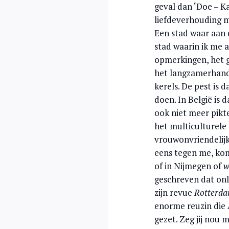
geval dan ‘Doe – Ka
liefdeverhouding m
Een stad waar aan 
stad waarin ik me 
opmerkingen, het g
het langzamerhand
kerels. De pest is 
doen. In België is
ook niet meer pikt
het multiculturele
vrouwonvriendelijk
eens tegen me, kom 
of in Nijmegen of
w
geschreven dat onl
zijn revue
Rotterdam
enorme reuzin die 
gezet. Zeg jij nou 