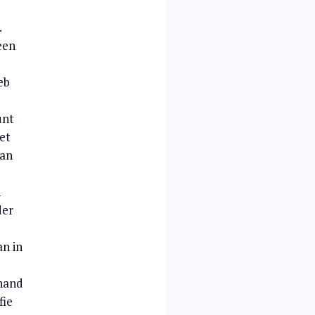
.
een
eb
unt
et
van
n
der
an in
 hand
fie