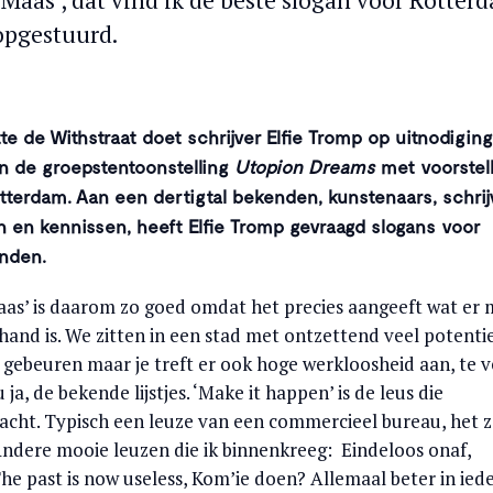
 Maas’, dat vind ik de beste slogan voor Rotter
opgestuurd.
te de Withstraat doet schrijver Elfie Tromp op uitnodigin
n de groepstentoonstelling
Utopion Dreams
met voorstel
terdam. Aan een dertigtal bekenden, kunstenaars, schrij
 en kennissen, heeft Elfie Tromp gevraagd slogans voor
enden.
aas’ is daarom zo goed omdat het precies aangeeft wat er 
and is. We zitten in een stad met ontzettend veel potenti
gebeuren maar je treft er ook hoge werkloosheid aan, te v
ja, de bekende lijstjes. ‘Make it happen’ is de leus die
cht. Typisch een leuze van een commercieel bureau, het z
 Andere mooie leuzen die ik binnenkreeg: Eindeloos onaf,
he past is now useless, Kom’ie doen? Allemaal beter in ied