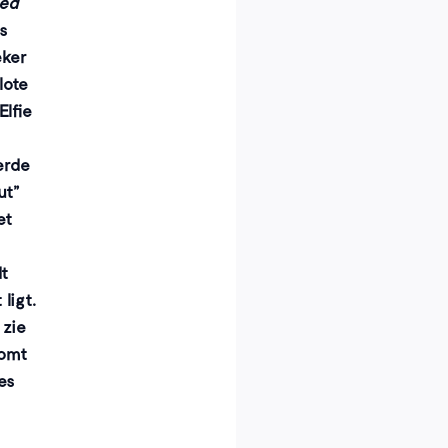
oed
s
eker
lote
lfie
erde
ut”
et
dt
ligt.
 zie
komt
es