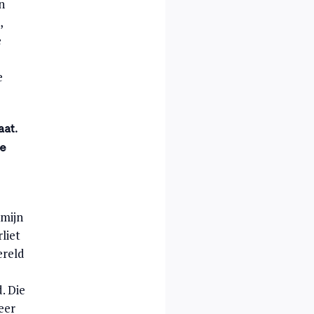
n
,
e
e
aat.
te
 mijn
liet
ereld
. Die
eer