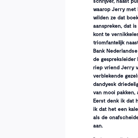
schrijver, naast 
waarop Jerry met 
wilden ze dat boe
aanspreken, dat i
kont te vernikkele
triomfantelijk naas
Bank Nederlandse 
de gespreksleider E
riep vriend Jerry v
verblekende gezels
dandyesk driedelig
van mooi pakken, al
Eerst denk ik dat h
ik dat het een kal
als de onafscheide
aan.