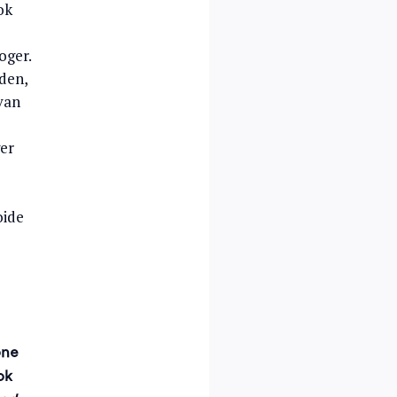
ok
oger.
uden,
van
ger
oide
one
ok