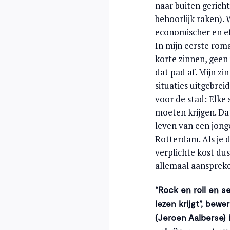
naar buiten gerich
behoorlijk raken). 
economischer en eff
In mijn eerste ro
korte zinnen, geen
dat pad af. Mijn zi
situaties uitgebre
voor de stad: Elke
moeten krijgen. Dat
leven van een jong
Rotterdam. Als je d
verplichte kost du
allemaal aanspreke
“Rock en roll en s
lezen krijgt”, bew
(Jeroen Aalberse) 