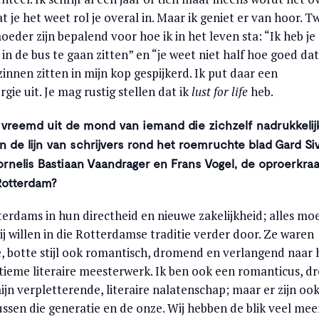
 je het weet rol je overal in. Maar ik geniet er van hoor. T
eder zijn bepalend voor hoe ik in het leven sta: “Ik heb je 
n de bus te gaan zitten” en “je weet niet half hoe goed dat
 zinnen zitten in mijn kop gespijkerd. Ik put daar een
gie uit. Je mag rustig stellen dat ik
lust for life
heb.
t vreemd uit de mond van iemand die zichzelf nadrukkelij
in de lijn van schrijvers rond het roemruchte blad Gard Siv
ornelis Bastiaan Vaandrager en Frans Vogel, de oproerkraa
 Rotterdam?
terdams in hun directheid en nieuwe zakelijkheid; alles mo
ij willen in die Rotterdamse traditie verder door. Ze waren
 botte stijl ook romantisch, dromend en verlangend naar 
tieme literaire meesterwerk. Ik ben ook een romanticus, 
jn verpletterende, literaire nalatenschap; maar er zijn oo
ussen die generatie en de onze. Wij hebben de blik veel mee