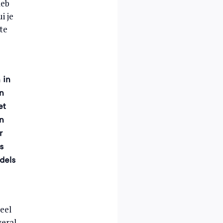
leb
i je
te
 in
n
et
n
r
rs
dels
eel
veral