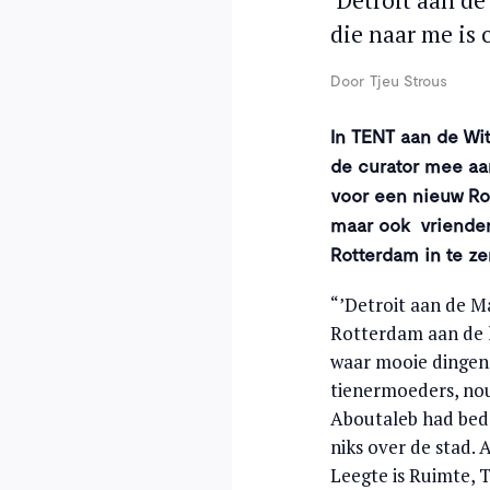
‘Detroit aan de
die naar me is 
Door
Tjeu Strous
In TENT aan de Wit
de curator mee aa
voor een nieuw Rot
maar ook vrienden
Rotterdam in te z
“’Detroit aan de M
Rotterdam aan de h
waar mooie dingen 
tienermoeders, nou 
Aboutaleb had beda
niks over de stad.
Leegte is Ruimte, T