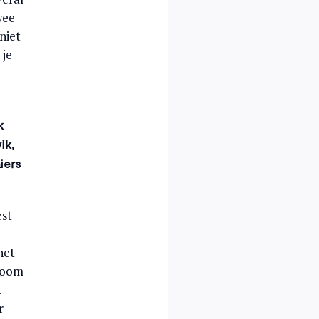
wee
niet
 je
k
ik,
iers
est
het
droom
k
r