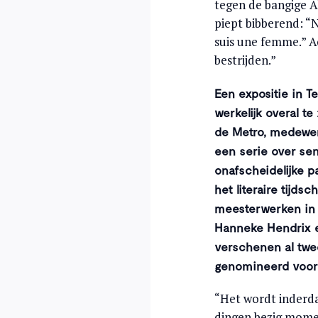
tegen de bangige A
piept bibberend: “
suis une femme.” Ac
bestrijden.”
Een expositie in Te
werkelijk overal t
de Metro, medewer
een serie over sen
onafscheidelijke 
het literaire tijdsc
meesterwerken in d
Hanneke Hendrix e
verschenen al twe
genomineerd voor t
“Het wordt inderda
dingen bezig moment