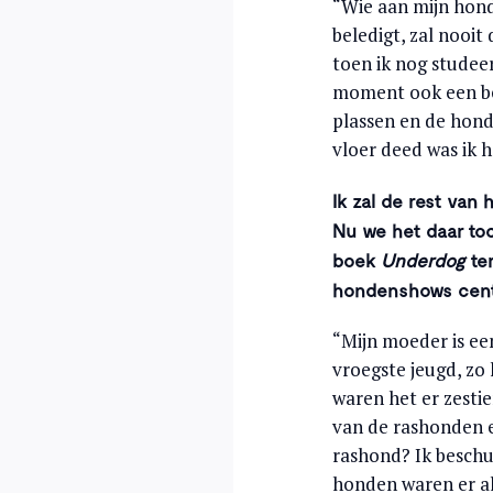
“Wie aan mijn hond
beledigt, zal nooi
toen ik nog studee
moment ook een beet
plassen en de hond
vloer deed was ik h
Ik zal de rest van
Nu we het daar to
boek
Underdog
ter
hondenshows centra
“Mijn moeder is een
vroegste jeugd, zo 
waren het er zesti
van de rashonden ee
rashond? Ik beschul
honden waren er al