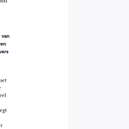
dam
g van
len
vers
met
e
eel
egt
er