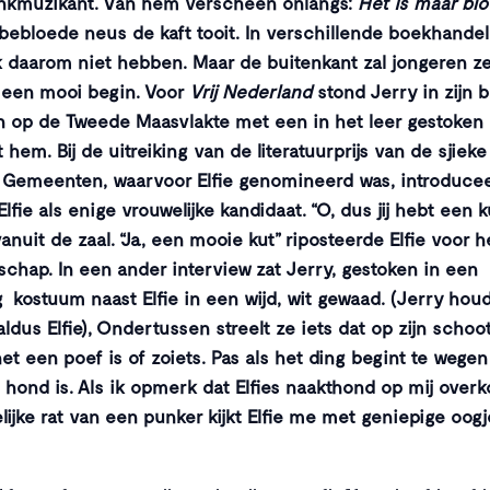
punkmuzikant. Van hem verscheen onlangs:
Het is maar bl
bebloede neus de kaft tooit. In verschillende boekhandel
k daarom niet hebben. Maar de buitenkant zal jongeren z
s een mooi begin. Voor
Vrij Nederland
stond Jerry in zijn b
n op de Tweede Maasvlakte met een in het leer gestoken E
t hem. Bij de uitreiking van de literatuurprijs van de sjieke
Gemeenten, waarvoor Elfie genomineerd was, introduce
lfie als enige vrouwelijke kandidaat. “O, dus jij hebt een k
anuit de zaal. “Ja, een mooie kut” riposteerde Elfie voor h
chap. In een ander interview zat Jerry, gestoken in een
 kostuum naast Elfie in een wijd, wit gewaad. (Jerry hou
dus Elfie), Ondertussen streelt ze iets dat op zijn schoot 
et een poef is of zoiets. Pas als het ding begint te wegen
e hond is. Als ik opmerk dat Elfies naakthond op mij over
lijke rat van een punker kijkt Elfie me met geniepige oogj