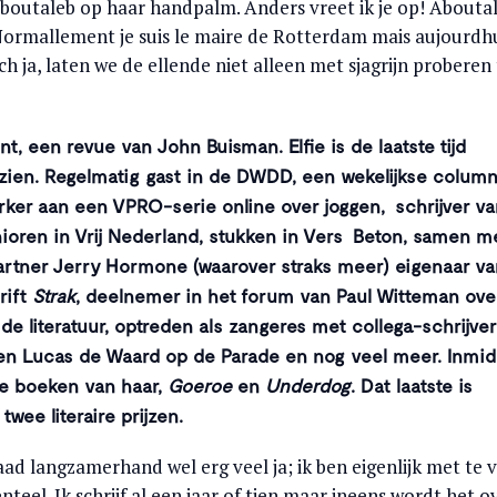
boutaleb op haar handpalm. Anders vreet ik je op! Abouta
Normallement je suis le maire de Rotterdam mais aujourdhu
h ja, laten we de ellende niet alleen met sjagrijn proberen 
nt, een revue van John Buisman. Elfie is de laatste tijd
e zien. Regelmatig gast in de DWDD, een wekelijkse column
ker aan een VPRO-serie online over joggen, schrijver va
ioren in Vrij Nederland, stukken in Vers Beton, samen m
partner Jerry Hormone (waarover straks meer) eigenaar va
hrift
Strak
, deelnemer in het forum van Paul Witteman ove
e literatuur, optreden als zangeres met collega-schrijve
n Lucas de Waard op de Parade en nog veel meer. Inmid
e boeken van haar,
Goeroe
en
Underdog
. Dat laatste is
wee literaire prijzen.
ad langzamerhand wel erg veel ja; ik ben eigenlijk met te v
eel. Ik schrijf al een jaar of tien maar ineens wordt het o