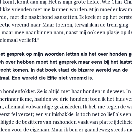
 komt, komt aan mij. Het is mijn grote liefde. Wie Chin-Chi
t dikke vrienden met me kunnen worden. Mijn moeder kwam
rde, met die naakthond aanzetten. Ik keek er op het eerst
je vreemd naar. Maar toen zij, terwijl ik in de trein ging
 maar mee naar binnen nam, naast mij ook een plasje op d
elemaal verliefd.”
 het gesprek op mijn woorden letten als het over honden g
ch over hebben moet het gesprek maar eens bij het laats
echt komen. In dat boek staat de bizarre wereld van de
al. Een wereld die Elfie niet vreemd is.
 hondenfokker. Ze is altijd met haar honden in de weer. In
herinner ik me, hadden we drie honden; toen ik het huis ver
en, allemaal volwaardige gezinsleden. Ik heb me tegen de w
rst fel verzet; een vuilnisbakkie is toch net zo lief als een
digde de bezitters van rashonden vaak van platte ijdelheid
leen voor de eigenaar. Maar ik ben er gaandeweg steeds m