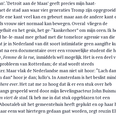
n’. ‘Detroit aan de Maas’ geeft precies mijn haat-
et de stad aan waar vier generaties Tromp zijn opgegroeid
de ene kant veel kan en gebeurt maar aan de andere kant 
als vrouw niet normaal kan bewegen. Overal vliegen de
efluit en het gesis, het ge-“kankerhoer” om mijn oren. Ik h
 he-le-maal mee gehad met die tomeloze agressie van die
dat je in Nederland van dit soort intimidatie geen aangifte k
 dat na een documentaire over een vrouwelijke student die h
e,
Femme de la rue,
inmiddels wél mogelijk. Het is een deel 
 probleem van Rotterdam; de stad wordt steeds
er. Maar vlak de Nederlandse man niet uit hoor: “Lach da
dan” hoor je dan; lullo’s. In Amsterdam is het beslist min
here ever
. Het zat me zo hoog dat ik er een stuk over heb
angs gespeeld werd door mijn lievelingsacteur John Buism
 viert de stad
. Ik heb me in dat stuk opgeblazen tot een
Aboutaleb uit het gemeentehuis heeft geplukt en op haar
maar eens wat hiertegen gedaan gaat worden, zegt reuzin El